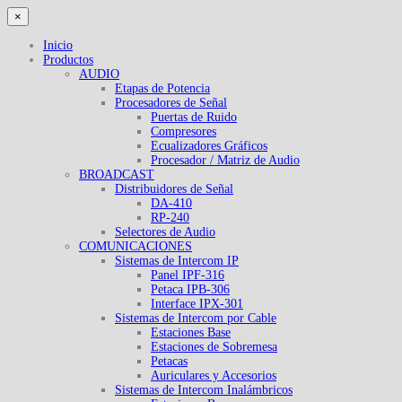
×
Inicio
Productos
AUDIO
Etapas de Potencia
Procesadores de Señal
Puertas de Ruido
Compresores
Ecualizadores Gráficos
Procesador / Matriz de Audio
BROADCAST
Distribuidores de Señal
DA-410
RP-240
Selectores de Audio
COMUNICACIONES
Sistemas de Intercom IP
Panel IPF-316
Petaca IPB-306
Interface IPX-301
Sistemas de Intercom por Cable
Estaciones Base
Estaciones de Sobremesa
Petacas
Auriculares y Accesorios
Sistemas de Intercom Inalámbricos