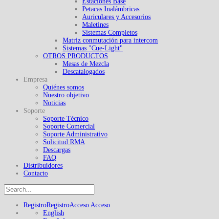
Estaciones Base
Petacas Inalámbricas
Auriculares y Accesorios
Maletines
Sistemas Completos
Matriz conmutación para intercom
Sistemas "Cue-Light"
OTROS PRODUCTOS
Mesas de Mezcla
Descatalogados
Empresa
Quiénes somos
Nuestro objetivo
Noticias
Soporte
Soporte Técnico
Soporte Comercial
Soporte Administrativo
Solicitud RMA
Descargas
FAQ
Distribuidores
Contacto
Registro
Registro
Acceso
Acceso
English