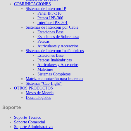
COMUNICACIONES
Sistemas de Intercom IP
Panel IPF-316
Petaca IPB-306
Interface IPX-301
Sistemas de Intercom por Cable
Estaciones Base
Estaciones de Sobremesa
Petacas
Auriculares y Accesorios
Sistemas de Intercom Inalámbricos
Estaciones Base
Petacas Inalámbricas
Auriculares y Accesorios
Maletines
Sistemas Completos
Matriz conmutación para intercom
Sistemas "Cue-Light"
OTROS PRODUCTOS
Mesas de Mezcla
Descatalogados
Soporte
Soporte Técnico
Soporte Comercial
Soporte Administrativo