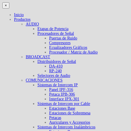
×
Inicio
Productos
AUDIO
Etapas de Potencia
Procesadores de Señal
Puertas de Ruido
Compresores
Ecualizadores Gráficos
Procesador / Matriz de Audio
BROADCAST
Distribuidores de Señal
DA-410
RP-240
Selectores de Audio
COMUNICACIONES
Sistemas de Intercom IP
Panel IPF-316
Petaca IPB-306
Interface IPX-301
Sistemas de Intercom por Cable
Estaciones Base
Estaciones de Sobremesa
Petacas
Auriculares y Accesorios
Sistemas de Intercom Inalámbricos