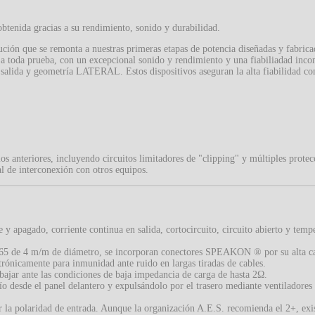
tenida gracias a su rendimiento, sonido y durabilidad.
ión que se remonta a nuestras primeras etapas de potencia diseñadas y fabricad
a toda prueba, con un excepcional sonido y rendimiento y una fiabiliadad inco
 salida y geometría LATERAL. Estos dispositivos aseguran la alta fiabilidad c
s anteriores, incluyendo circuitos limitadores de "clipping" y múltiples protec
al de interconexión con otros equipos.
e y apagado, corriente continua en salida, cortocircuito, circuito abierto y temp
65 de 4 m/m de diámetro, se incorporan conectores SPEAKON ® por su alta c
trónicamente para inmunidad ante ruido en largas tiradas de cables.
bajar ante las condiciones de baja impedancia de carga de hasta 2Ω.
río desde el panel delantero y expulsándolo por el trasero mediante ventiladores
r la polaridad de entrada. Aunque la organización A.E.S. recomienda el 2+, exi