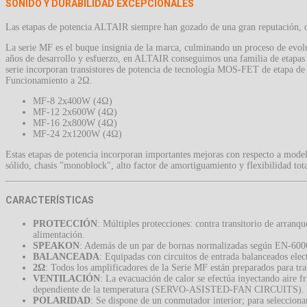
SONIDO Y DURABILIDAD EXCEPCIONALES
Las etapas de potencia ALTAIR siempre han gozado de una gran reputación, ob
La serie MF es el buque insignia de la marca, culminando un proceso de evoluc
años de desarrollo y esfuerzo, en ALTAIR conseguimos una familia de etapas 
serie incorporan transistores de potencia de tecnología MOS-FET de etapa de
Funcionamiento a 2Ω.
MF-8 2x400W (4Ω)
MF-12 2x600W (4Ω)
MF-16 2x800W (4Ω)
MF-24 2x1200W (4Ω)
Estas etapas de potencia incorporan importantes mejoras con respecto a modelo
sólido, chasis "monoblock", alto factor de amortiguamiento y flexibilidad tot
CARACTERÍSTICAS
PROTECCIÓN
: Múltiples protecciones: contra transitorio de arranqu
alimentación.
SPEAKON
: Además de un par de bornas normalizadas según EN-600
BALANCEADA
: Equipadas con circuitos de entrada balanceados elec
2Ω
: Todos los amplificadores de la Serie MF están preparados para tra
VENTILACIÓN
: La evacuación de calor se efectúa inyectando aire f
dependiente de la temperatura (SERVO-ASISTED-FAN CIRCUITS).
POLARIDAD
: Se dispone de un conmutador interior; para selecciona