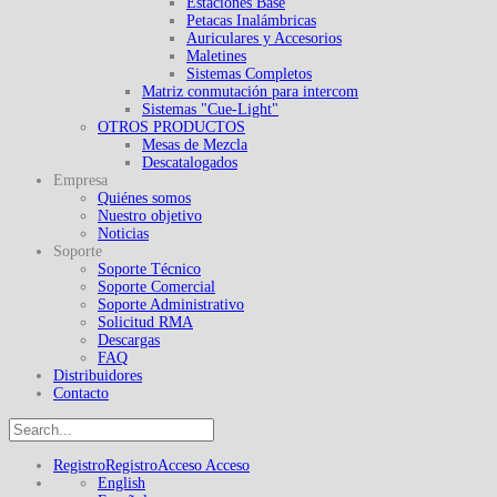
Estaciones Base
Petacas Inalámbricas
Auriculares y Accesorios
Maletines
Sistemas Completos
Matriz conmutación para intercom
Sistemas "Cue-Light"
OTROS PRODUCTOS
Mesas de Mezcla
Descatalogados
Empresa
Quiénes somos
Nuestro objetivo
Noticias
Soporte
Soporte Técnico
Soporte Comercial
Soporte Administrativo
Solicitud RMA
Descargas
FAQ
Distribuidores
Contacto
Registro
Registro
Acceso
Acceso
English