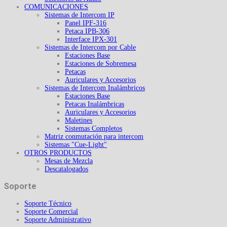
COMUNICACIONES
Sistemas de Intercom IP
Panel IPF-316
Petaca IPB-306
Interface IPX-301
Sistemas de Intercom por Cable
Estaciones Base
Estaciones de Sobremesa
Petacas
Auriculares y Accesorios
Sistemas de Intercom Inalámbricos
Estaciones Base
Petacas Inalámbricas
Auriculares y Accesorios
Maletines
Sistemas Completos
Matriz conmutación para intercom
Sistemas "Cue-Light"
OTROS PRODUCTOS
Mesas de Mezcla
Descatalogados
Soporte
Soporte Técnico
Soporte Comercial
Soporte Administrativo