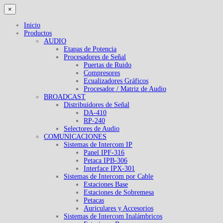
×
Inicio
Productos
AUDIO
Etapas de Potencia
Procesadores de Señal
Puertas de Ruido
Compresores
Ecualizadores Gráficos
Procesador / Matriz de Audio
BROADCAST
Distribuidores de Señal
DA-410
RP-240
Selectores de Audio
COMUNICACIONES
Sistemas de Intercom IP
Panel IPF-316
Petaca IPB-306
Interface IPX-301
Sistemas de Intercom por Cable
Estaciones Base
Estaciones de Sobremesa
Petacas
Auriculares y Accesorios
Sistemas de Intercom Inalámbricos