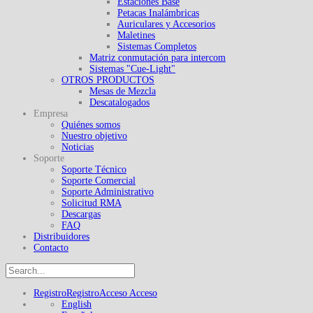
Estaciones Base
Petacas Inalámbricas
Auriculares y Accesorios
Maletines
Sistemas Completos
Matriz conmutación para intercom
Sistemas "Cue-Light"
OTROS PRODUCTOS
Mesas de Mezcla
Descatalogados
Empresa
Quiénes somos
Nuestro objetivo
Noticias
Soporte
Soporte Técnico
Soporte Comercial
Soporte Administrativo
Solicitud RMA
Descargas
FAQ
Distribuidores
Contacto
Registro
Registro
Acceso
Acceso
English