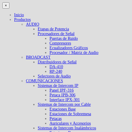
×
Inicio
Productos
AUDIO
Etapas de Potencia
Procesadores de Señal
Puertas de Ruido
Compresores
Ecualizadores Gráficos
Procesador / Matriz de Audio
BROADCAST
Distribuidores de Señal
DA-410
RP-240
Selectores de Audio
COMUNICACIONES
Sistemas de Intercom IP
Panel IPF-316
Petaca IPB-306
Interface IPX-301
Sistemas de Intercom por Cable
Estaciones Base
Estaciones de Sobremesa
Petacas
Auriculares y Accesorios
Sistemas de Intercom Inalámbricos