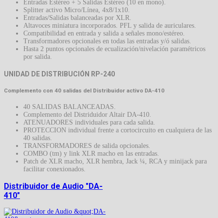
Entradas Estéreo + 5 Salidas Estéreo (10 en mono).
Splitter activo Micro/Línea, 4x8/1x10.
Entradas/Salidas balanceadas por XLR.
Altavoces miniatura incorporados. PFL y salida de auriculares.
Compatibilidad en entrada y salida a señales mono/estéreo.
Transformadores opcionales en todas las entradas y/ó salidas.
Hasta 2 puntos opcionales de ecualización/nivelación paramétricos
por salida.
UNIDAD DE DISTRIBUCIÓN RP-240
Complemento con 40 salidas del Distribuidor activo DA-410
40 SALIDAS BALANCEADAS.
Complemento del Distriduidor Altair DA-410.
ATENUADORES individuales para cada salida.
PROTECCION individual frente a cortocircuito en cualquiera de las
40 salidas.
TRANSFORMADORES de salida opcionales.
COMBO (tm) y link XLR macho en las entradas.
Patch de XLR macho, XLR hembra, Jack ¼, RCA y minijack para
facilitar conexionados.
Distribuidor de Audio "DA-
410"