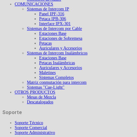
COMUNICACIONES
Sistemas de Intercom IP
Panel IPF-316
Petaca IPB-306
Interface IPX-301
Sistemas de Intercom por Cable
Estaciones Base
Estaciones de Sobremesa
Petacas
Auriculares y Accesorios
Sistemas de Intercom Inalámbricos
Estaciones Base
Petacas Inalámbricas
Auriculares y Accesorios
Maletines
Sistemas Completos
Matriz conmutación para intercom
Sistemas "Cue-Light"
OTROS PRODUCTOS
Mesas de Mezcla
Descatalogados
Soporte
Soporte Técnico
Soporte Comercial
Soporte Administrativo