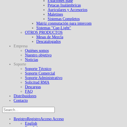
Estaciones Base
Petacas Inalámbricas
Auriculares y Accesorios
Maletines
Sistemas Completos
Matriz conmutación para intercom
Sistemas "Cue-Light"
OTROS PRODUCTOS
Mesas de Mezcla
Descatalogados
Empresa
Quiénes somos
Nuestro objetivo
Noticias
Soporte
Soporte Técnico
Soporte Comercial
Soporte Administrativo
Solicitud RMA
Descargas
FAQ
Distribuidores
Contacto
Registro
Registro
Acceso
Acceso
English