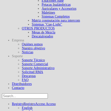
Estaciones Base
Petacas Inalámbricas
Auriculares y Accesorios
Maletines
Sistemas Completos
Matriz conmutación para intercom
Sistemas "Cue-Light"
OTROS PRODUCTOS
Mesas de Mezcla
Descatalogados
Empresa
Quiénes somos
Nuestro objetivo
Noticias
Soporte
Soporte Técnico
Soporte Comercial
Soporte Administrativo
Solicitud RMA
Descargas
FAQ
Distribuidores
Contacto
Registro
Registro
Acceso
Acceso
English