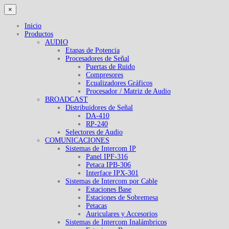
×
Inicio
Productos
AUDIO
Etapas de Potencia
Procesadores de Señal
Puertas de Ruido
Compresores
Ecualizadores Gráficos
Procesador / Matriz de Audio
BROADCAST
Distribuidores de Señal
DA-410
RP-240
Selectores de Audio
COMUNICACIONES
Sistemas de Intercom IP
Panel IPF-316
Petaca IPB-306
Interface IPX-301
Sistemas de Intercom por Cable
Estaciones Base
Estaciones de Sobremesa
Petacas
Auriculares y Accesorios
Sistemas de Intercom Inalámbricos